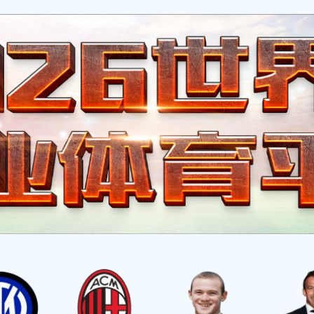
下载App
公司简介
体育
用户协议
受条款
注册、登录或使用华体会·官方版网站登录入口平台服务时，即表示已
户规则
提供真实有效资料注册账户，并对账户操作行为负责，包括浏览、互
务内容
供华体会·官方版网站登录入口相关内容服务，包括赛事动态、数据