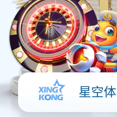
亚洲体育服务平台大奖
2022 年度综合类数字体育平台荣誉奖项，肯定平
台服务能力。
华体会·