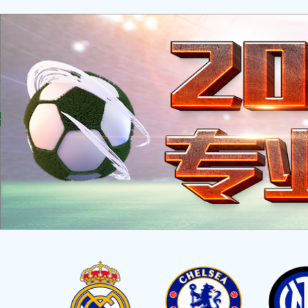
立即注册
协议目录
1. 接受条款
1. 接
2. 账户规则
用户在
3. 服务内容
4. 用户行为
5. 知识产权
2. 账
6. 服务终止
用户须
7. 免责声明
8. 法律适用
3. 服
9. 联系我们
平台提