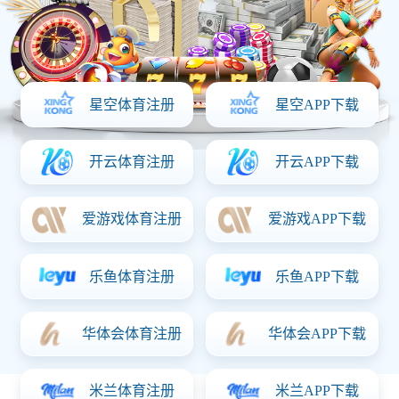
立即下载华体会·官方版网站登录入口APP
华体会·官方版网站登录入口公司简介